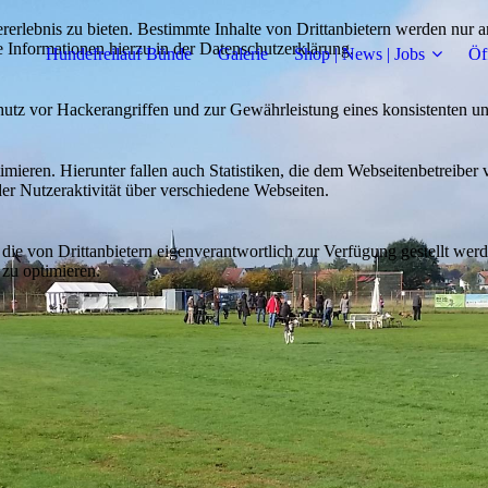
lebnis zu bieten. Bestimmte Inhalte von Drittanbietern werden nur ang
e Informationen hierzu in der Datenschutzerklärung.
Hundefreilauf Bünde
Galerie
Shop | News | Jobs
Öf
utz vor Hackerangriffen und zur Gewährleistung eines konsistenten un
ieren. Hierunter fallen auch Statistiken, die dem Webseitenbetreiber v
r Nutzeraktivität über verschiedene Webseiten.
 die von Drittanbietern eigenverantwortlich zur Verfügung gestellt wer
 zu optimieren.