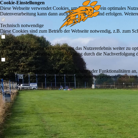
Cookie-Einstellungen
Diese Webseite verwendet Cookies, um Besuchern ein optimales Nutzerer
Datenverarbeitung kann dann auch in einem Drittland erfolgen. Weiter
Technisch notwendige
Diese Cookies sind zum Betrieb der Webseite notwendig, z.B. zum Sch
Analytische
Diese Cookies werden verwendet, um das Nutzererlebnis weiter zu optim
Ausspielung von personalisierter Werbung durch die Nachverfolgung de
Drittanbieter-Inhalte
Diese Webseite bietet möglicherweise Inhalte oder Funktionalitäten an,
Nutzeraktivität zu verfolgen oder ihre Angebote zu personalisieren und
Ablehnen
Alle akzeptieren
Speichern